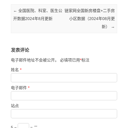
Post navigation
←
全国医院、科室、医生公
链家网全国新房楼盘+二手房
开数据2024年8月更新
小区数据（2024年08月更
新）
→
发表评论
电子邮件地址不会被公开。 必填项已用
*
标注
姓名
*
电子邮件
*
站点
5 −
= 二