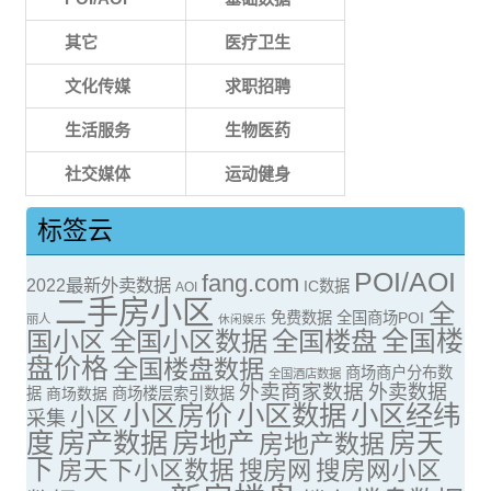
其它
医疗卫生
文化传媒
求职招聘
生活服务
生物医药
社交媒体
运动健身
标签云
POI/AOI
fang.com
2022最新外卖数据
IC数据
AOI
二手房小区
全
免费数据
全国商场POI
丽人
休闲娱乐
全国楼
国小区
全国小区数据
全国楼盘
盘价格
全国楼盘数据
商场商户分布数
全国酒店数据
外卖商家数据
外卖数据
据
商场数据
商场楼层索引数据
小区房价
小区数据
小区经纬
小区
采集
度
房产数据
房地产
房天
房地产数据
下
房天下小区数据
搜房网
搜房网小区