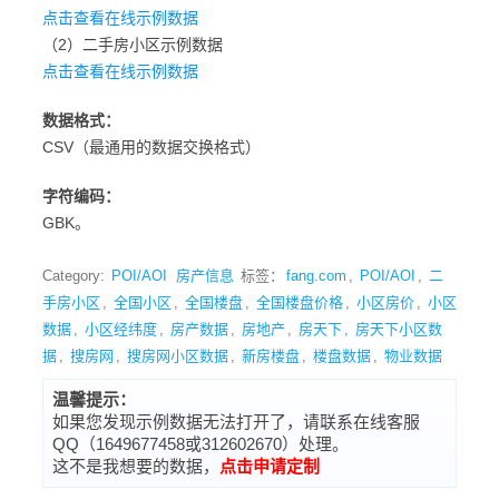
点击查看在线示例数据
（2）二手房小区示例数据
点击查看在线示例数据
数据格式：
CSV（最通用的数据交换格式）
字符编码：
GBK。
Category:
POI/AOI
房产信息
标签：
fang.com
,
POI/AOI
,
二
手房小区
,
全国小区
,
全国楼盘
,
全国楼盘价格
,
小区房价
,
小区
数据
,
小区经纬度
,
房产数据
,
房地产
,
房天下
,
房天下小区数
据
,
搜房网
,
搜房网小区数据
,
新房楼盘
,
楼盘数据
,
物业数据
温馨提示：
如果您发现示例数据无法打开了，请联系在线客服
QQ（1649677458或312602670）处理。
这不是我想要的数据，
点击申请定制