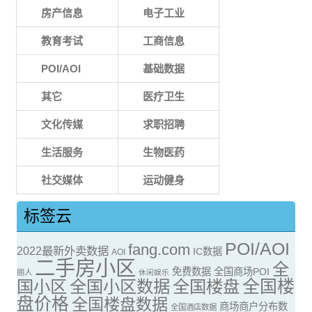
房产信息
电子工业
教育考试
工商信息
POI/AOI
基础数据
其它
医疗卫生
文化传媒
求职招聘
生活服务
生物医药
社交媒体
运动健身
标签云
POI/AOI
fang.com
2022最新外卖数据
IC数据
AOI
二手房小区
全
免费数据
全国商场POI
丽人
休闲娱乐
全国楼
国小区
全国小区数据
全国楼盘
盘价格
全国楼盘数据
商场商户分布数
全国酒店数据