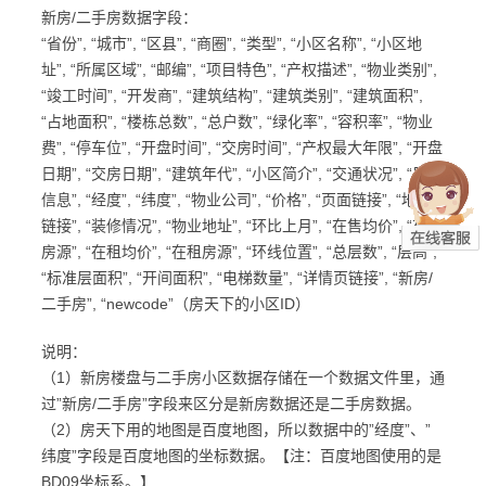
新房/二手房数据字段：
“省份”, “城市”, “区县”, “商圈”, “类型”, “小区名称”, “小区地
址”, “所属区域”, “邮编”, “项目特色”, “产权描述”, “物业类别”,
“竣工时间”, “开发商”, “建筑结构”, “建筑类别”, “建筑面积”,
“占地面积”, “楼栋总数”, “总户数”, “绿化率”, “容积率”, “物业
费”, “停车位”, “开盘时间”, “交房时间”, “产权最大年限”, “开盘
日期”, “交房日期”, “建筑年代”, “小区简介”, “交通状况”, “周边
信息”, “经度”, “纬度”, “物业公司”, “价格”, “页面链接”, “地图
链接”, “装修情况”, “物业地址”, “环比上月”, “在售均价”, “在售
房源”, “在租均价”, “在租房源”, “环线位置”, “总层数”, “层高”,
“标准层面积”, “开间面积”, “电梯数量”, “详情页链接”, “新房/
二手房”, “newcode”（房天下的小区ID）
说明：
（1）新房楼盘与二手房小区数据存储在一个数据文件里，通
过”新房/二手房”字段来区分是新房数据还是二手房数据。
（2）房天下用的地图是百度地图，所以数据中的”经度”、”
纬度”字段是百度地图的坐标数据。【注：百度地图使用的是
BD09坐标系。】