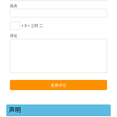
站点
× 8 = 三时 二
评论
声明