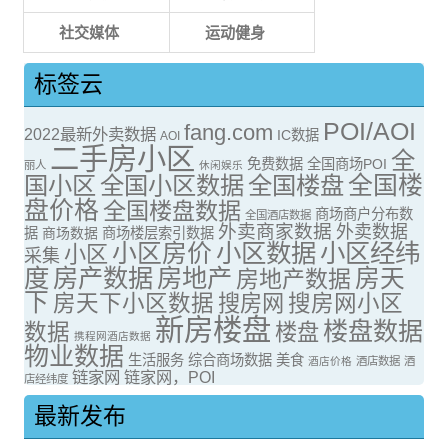
社交媒体
运动健身
标签云
POI/AOI
fang.com
2022最新外卖数据
IC数据
AOI
二手房小区
全
免费数据
全国商场POI
丽人
休闲娱乐
全国楼
国小区
全国小区数据
全国楼盘
盘价格
全国楼盘数据
商场商户分布数
全国酒店数据
外卖商家数据
外卖数据
据
商场数据
商场楼层索引数据
小区房价
小区数据
小区经纬
小区
采集
度
房产数据
房地产
房天
房地产数据
下
房天下小区数据
搜房网
搜房网小区
新房楼盘
楼盘数据
数据
楼盘
携程网酒店数据
物业数据
生活服务
综合商场数据
美食
酒店价格
酒店数据
酒
链家网
链家网，POI
店经纬度
最新发布