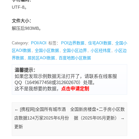
UTF-8。
文件大小：
解压后983MB。
Category:
POI/AOI
标签：
POI边界数据
,
住宅AOI数据
,
全国小
区AOI数据
,
全国小区数据
,
全国小区边界
,
小区经纬度
,
小区边
界数据
,
居民区AOI数据
,
百度地图小区数据
温馨提示：
如果您发现示例数据无法打开了，请联系在线客服
QQ（1649677458或312602670）处理。
这不是我想要的数据，
点击申请定制
Post navigation
←
[携程网]全国所有城市酒
全国新房楼盘+二手房小区数
店数据124万家2025年6月份
据（2025年05月更新）
→
更新