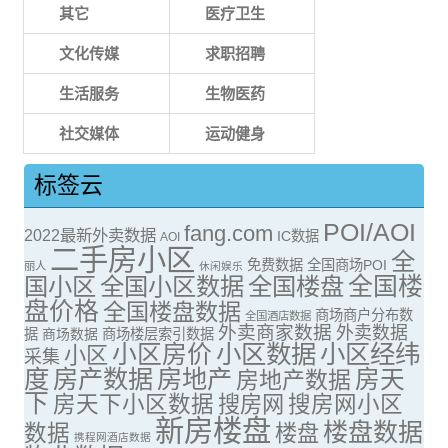
其它
医疗卫生
文化传媒
求职招聘
生活服务
生物医药
社交媒体
运动健身
标签云
POI/AOI
fang.com
2022最新外卖数据
IC数据
AOI
二手房小区
全
免费数据
全国商场POI
丽人
休闲娱乐
全国楼
国小区
全国小区数据
全国楼盘
盘价格
全国楼盘数据
商场商户分布数
全国酒店数据
外卖商家数据
外卖数据
据
商场数据
商场楼层索引数据
小区房价
小区数据
小区经纬
小区
采集
度
房产数据
房地产
房天
房地产数据
下
房天下小区数据
搜房网
搜房网小区
新房楼盘
楼盘数据
数据
楼盘
携程网酒店数据