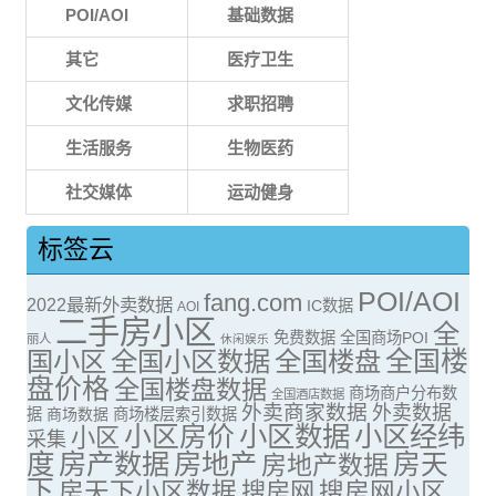
POI/AOI
基础数据
其它
医疗卫生
文化传媒
求职招聘
生活服务
生物医药
社交媒体
运动健身
标签云
POI/AOI
fang.com
2022最新外卖数据
IC数据
AOI
二手房小区
全
免费数据
全国商场POI
丽人
休闲娱乐
全国楼
国小区
全国小区数据
全国楼盘
盘价格
全国楼盘数据
商场商户分布数
全国酒店数据
外卖商家数据
外卖数据
据
商场数据
商场楼层索引数据
小区房价
小区数据
小区经纬
小区
采集
度
房产数据
房地产
房天
房地产数据
下
房天下小区数据
搜房网
搜房网小区