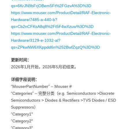
qs=6KrJN9bFrjOBem5Ft%2FGzvA%3D%3D
https://www.mouser.com/ProductDetail/RAF-Electronic-
Hardware/7485-a-440-b?
qs=Cb2nCFKsA8q8%2Ft5F4wXzuw%3D%3D
https://www.mouser.com/ProductDetail/RAF-Electronic-
Hardware/3129-e-1032-al?
qs=ZPkwNW6XKppdd6n%252BwfZqzQ%3D%3D
更新时间：
2026年1月开始，2026年5月初结束。
详细字段说明：
“MouserPartNumber” – Mouser #
“Categories” – 完整分类（e.g. Semiconductors >Discrete
Semiconductors > Diodes & Rectifiers >TVS Diodes / ESD
Suppressors）
“Category1″
“Category2″
“Category3″