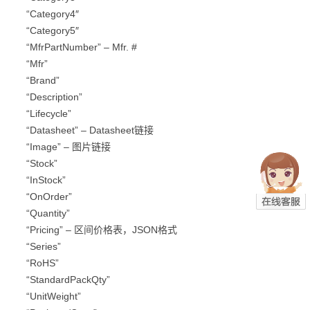
“Category4″
“Category5″
“MfrPartNumber” – Mfr. #
“Mfr”
“Brand”
“Description”
“Lifecycle”
“Datasheet” – Datasheet链接
“Image” – 图片链接
“Stock”
“InStock”
“OnOrder”
“Quantity”
“Pricing” – 区间价格表，JSON格式
“Series”
“RoHS”
“StandardPackQty”
“UnitWeight”