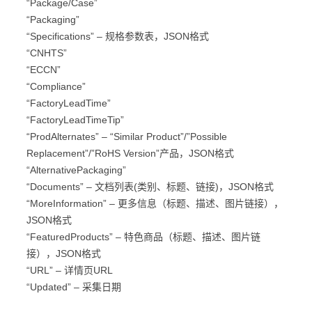
“Package/Case”
“Packaging”
“Specifications” – 规格参数表，JSON格式
“CNHTS”
“ECCN”
“Compliance”
“FactoryLeadTime”
“FactoryLeadTimeTip”
“ProdAlternates” – “Similar Product”/”Possible
Replacement”/”RoHS Version”产品，JSON格式
“AlternativePackaging”
“Documents” – 文档列表(类别、标题、链接)，JSON格式
“MoreInformation” – 更多信息（标题、描述、图片链接），
JSON格式
“FeaturedProducts” – 特色商品（标题、描述、图片链
接），JSON格式
“URL” – 详情页URL
“Updated” – 采集日期