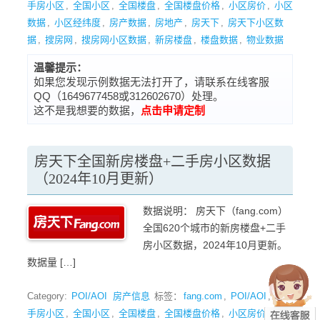
手房小区
,
全国小区
,
全国楼盘
,
全国楼盘价格
,
小区房价
,
小区
数据
,
小区经纬度
,
房产数据
,
房地产
,
房天下
,
房天下小区数
据
,
搜房网
,
搜房网小区数据
,
新房楼盘
,
楼盘数据
,
物业数据
温馨提示：
如果您发现示例数据无法打开了，请联系在线客服
QQ（1649677458或312602670）处理。
这不是我想要的数据，
点击申请定制
房天下全国新房楼盘+二手房小区数据
（2024年10月更新）
数据说明： 房天下（fang.com）
全国620个城市的新房楼盘+二手
房小区数据，2024年10月更新。
数据量 […]
Category:
POI/AOI
房产信息
标签：
fang.com
,
POI/AOI
,
二
手房小区
,
全国小区
,
全国楼盘
,
全国楼盘价格
,
小区房价
,
小区