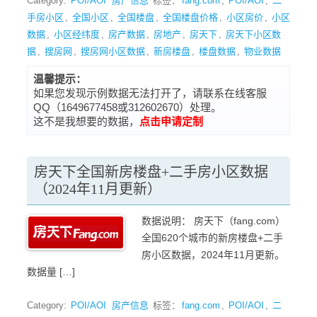
Category:
POI/AOI
房产信息
标签：
fang.com
,
POI/AOI
,
二
手房小区
,
全国小区
,
全国楼盘
,
全国楼盘价格
,
小区房价
,
小区
数据
,
小区经纬度
,
房产数据
,
房地产
,
房天下
,
房天下小区数
据
,
搜房网
,
搜房网小区数据
,
新房楼盘
,
楼盘数据
,
物业数据
温馨提示：
如果您发现示例数据无法打开了，请联系在线客服
QQ（1649677458或312602670）处理。
这不是我想要的数据，
点击申请定制
房天下全国新房楼盘+二手房小区数据
（2024年11月更新）
数据说明： 房天下（fang.com）
全国620个城市的新房楼盘+二手
房小区数据，2024年11月更新。
数据量 […]
Category:
POI/AOI
房产信息
标签：
fang.com
,
POI/AOI
,
二