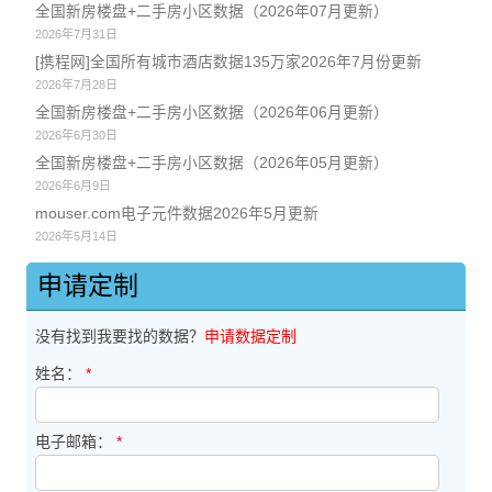
全国新房楼盘+二手房小区数据（2026年07月更新）
2026年7月31日
[携程网]全国所有城市酒店数据135万家2026年7月份更新
2026年7月28日
全国新房楼盘+二手房小区数据（2026年06月更新）
2026年6月30日
全国新房楼盘+二手房小区数据（2026年05月更新）
2026年6月9日
mouser.com电子元件数据2026年5月更新
2026年5月14日
申请定制
没有找到我要找的数据？
申请数据定制
姓名：
*
电子邮箱：
*