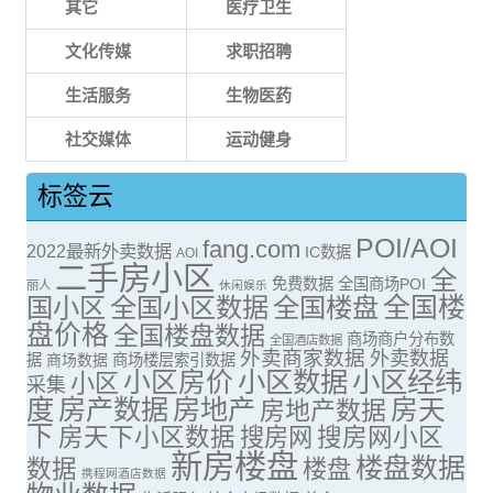
其它
医疗卫生
文化传媒
求职招聘
生活服务
生物医药
社交媒体
运动健身
标签云
POI/AOI
fang.com
2022最新外卖数据
IC数据
AOI
二手房小区
全
免费数据
全国商场POI
丽人
休闲娱乐
全国楼
国小区
全国小区数据
全国楼盘
盘价格
全国楼盘数据
商场商户分布数
全国酒店数据
外卖商家数据
外卖数据
据
商场数据
商场楼层索引数据
小区房价
小区数据
小区经纬
小区
采集
度
房产数据
房地产
房天
房地产数据
下
房天下小区数据
搜房网
搜房网小区
新房楼盘
楼盘数据
数据
楼盘
携程网酒店数据