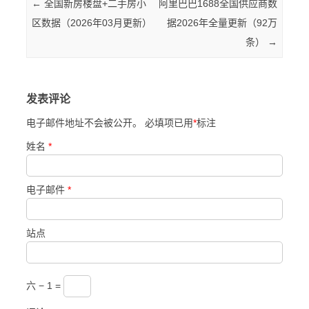
Post navigation
←
全国新房楼盘+二手房小
阿里巴巴1688全国供应商数
区数据（2026年03月更新）
据2026年全量更新（92万
条）
→
发表评论
电子邮件地址不会被公开。 必填项已用
*
标注
姓名
*
电子邮件
*
站点
六 − 1 =