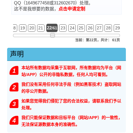
QQ（1649677458或312602670）处理。
这不是我想要的数据，
点击申请定制
22
17
18
19
20
21
23
24
25
26
27
28
29
30
/61
当前：第22页，共计： 61页
声明
本站所有数据均采集于互联网，所有数据均为平台（网
1
站/APP）公开的非隐私数据，任何人均可看到。
我们没有采用任何非法手段（例如黑客技术）盗取网站
2
的非公开数据。
如果您觉得我们侵犯了您的合法权益，请联系我们予以
3
处理。
我们只能保证数据和目标平台（网站/APP）的一致性，
4
无法保证源数据本身的准确性。