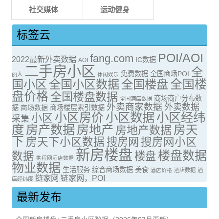
社交媒体
运动健身
标签云
POI/AOI
fang.com
2022最新外卖数据
IC数据
AOI
二手房小区
全
免费数据
全国商场POI
丽人
休闲娱乐
全国楼
国小区
全国小区数据
全国楼盘
盘价格
全国楼盘数据
商场商户分布数
全国酒店数据
外卖商家数据
外卖数据
据
商场数据
商场楼层索引数据
小区房价
小区数据
小区经纬
小区
采集
度
房产数据
房地产
房天
房地产数据
下
房天下小区数据
搜房网
搜房网小区
新房楼盘
楼盘数据
数据
楼盘
携程网酒店数据
物业数据
生活服务
综合商场数据
美食
酒店价格
酒店数据
酒
链家网
链家网，POI
店经纬度
最新发布