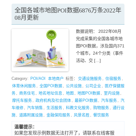
全国各城市地图POI数据6876万条2022年
08月更新
数据说明： 2022年08月
完成采集的全国各城市地
图POI数据，涉及国内371
个城市，24个分类（事件
活动、交 […]
Category:
POI/AOI
本地商户
标签：
交通设施服务
,
住宿服务
,
体育休闲服务
,
全国POI数据
,
公共设施
,
公司企业
,
医疗保健服
务
,
商务住宅
,
地名地址信息
,
地图
,
地图POI数据
,
室内设施
,
摩托车服务
,
政府机构及社会团体
,
最新POI数据
,
汽车服务
,
汽
车维修
,
汽车销售
,
生活服务
,
科教文化服务
,
购物服务
,
通行设
施
,
道路附属设施
,
金融保险服务
,
风景名胜
,
餐饮服务
温馨提示：
如果您发现示例数据无法打开了，请联系在线客服