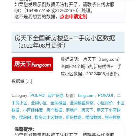
如果您发现示例数据无法打开了，请联系在线客服
QQ（1649677458或312602670）处理。
这不是我想要的数据，
点击申请定制
房天下全国新房楼盘+二手房小区数据
（2022年08月更新）
数据说明： 房天下（fang.com）
全国624个城市的新房楼盘+二手
房小区数据，2022年08月更新。
数据量 […]
Category:
POI/AOI
房产信息
标签：
fang.com
,
POI/AOI
,
二
手房小区
,
全国小区
,
全国楼盘
,
全国楼盘价格
,
小区房价
,
小区
数据
,
小区经纬度
,
房产数据
,
房地产
,
房天下
,
房天下小区数
据
,
搜房网
,
搜房网小区数据
,
新房楼盘
,
楼盘数据
,
物业数据
温馨提示：
如果您发现示例数据无法打开了，请联系在线客服