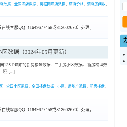
酒店数据
,
全国酒店数据
,
携程网酒店数据
,
酒店价格
,
酒店房间数
,
服QQ（1649677458或312602670）处理。
区数据（2024年05月更新）
全国123个城市的新房楼盘数据、二手房小区数据。 新房楼盘数
  […]
区
,
全国小区数据
,
全国楼盘数据
,
小区
,
房地产数据
,
新房楼盘
,
服QQ（1649677458或312602670）处理。