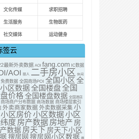
文化传媒
求职招聘
生活服务
生物医药
社交媒体
运动健身
标签云
fang.com
022最新外卖数据
IC数据
AOI
二手房小区
OI/AOI
丽人
休闲
全国小区
全
免费数据
全国商场POI
全国
国小区数据
全国楼盘
楼盘价格
全国楼盘数据
全国酒店
商场商户分布数据
商场数据
商场楼层索引
小
外卖商家数据
外卖数据采集
据
小区房价
小区数据
小区
经纬度
房产数据
房地产
房
房天下
产数据
房天下小区
据
搜房网
搜房网小区数据
携