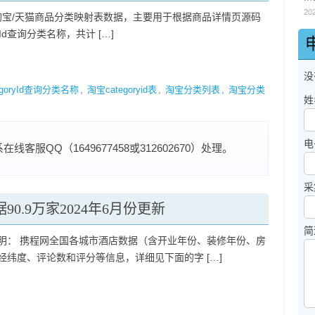
20
淘宝/天猫商品分类映射表数据，主要用于根据商品详情页源码
ryId查询分类名称，共计 […]
没
egoryId查询分类名称
,
淘宝categoryid表
,
淘宝分类列表
,
淘宝分类
姓
电
服QQ（1649677458或312602670）处理。
采
0.9万家2024年6月份更新
简
明： 携程网全国各城市酒店数据（含开业年份、装修年份、房
经纬度、评论数和评分等信息，详细见下面的字 […]