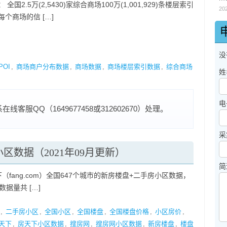
全国2.5万(2,5430)家综合商场100万(1,001,929)条楼层索引
20
个商场的信 […]
没
OI
,
商场商户分布数据
,
商场数据
,
商场楼层索引数据
,
综合商场
姓
电
服QQ（1649677458或312602670）处理。
采
区数据（2021年09月更新）
简
（fang.com）全国647个城市的新房楼盘+二手房小区数据，
数据量共 […]
,
二手房小区
,
全国小区
,
全国楼盘
,
全国楼盘价格
,
小区房价
,
天下
,
房天下小区数据
,
搜房网
,
搜房网小区数据
,
新房楼盘
,
楼盘