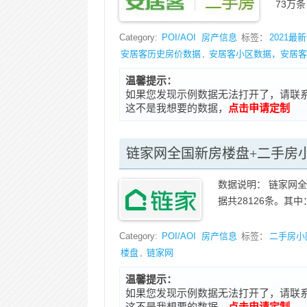
73万条
Category:
POI/AOI
房产信息
标签：
2021最
安居客历史房价数据
,
安居客小区数据，安居客
温馨提示：
如果您发现示例数据无法打开了，请联系在线客
这不是我想要的数据，
点击申请定制
链家网全国新房楼盘+二手房小
数据说明： 链家网
据共28126条。其中：
Category:
POI/AOI
房产信息
标签：
二手房小
楼盘
,
链家网
温馨提示：
如果您发现示例数据无法打开了，请联系在线客
这不是我想要的数据，
点击申请定制