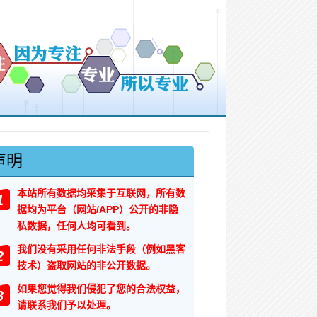
声明
本站所有数据均采集于互联网，所有数
1
据均为平台（网站/APP）公开的非隐
私数据，任何人均可看到。
我们没有采用任何非法手段（例如黑客
2
技术）盗取网站的非公开数据。
如果您觉得我们侵犯了您的合法权益，
3
请联系我们予以处理。