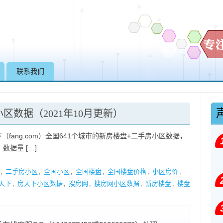
Skip to content
联系我们
区数据（2021年10月更新）
（fang.com）全国641个城市的新房楼盘+二手房小区数据，
。数据量 […]
,
二手房小区
,
全国小区
,
全国楼盘
,
全国楼盘价格
,
小区房价
,
天下
,
房天下小区数据
,
搜房网
,
搜房网小区数据
,
新房楼盘
,
楼盘