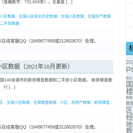
（准确数字：731,609条），无重复 […]
新小区数据
,
全国小区房价历史数据
,
全国小区数据
,
全国房产数据
,
二手房数据
服QQ（1649677458或312602670）处理。
2
区数据（2021年10月更新）
P
娱乐
全国140余城市的新房楼盘数据和二手房小区数据。 新房楼盘数
  […]
数据
区
,
全国小区数据
,
全国楼盘数据
,
小区
,
房地产数据
,
新房楼盘
,
数
区
地
服QQ（1649677458或312602670）处理。
数