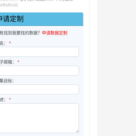
26年5月14日
申请定制
有找到我要找的数据？
申请数据定制
名：
*
子邮箱：
*
集目标：
述：
*