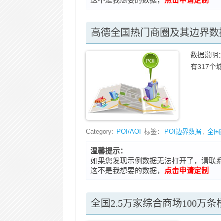
高德全国热门商圈及其边界数据1
数据说明：
有317个
Category:
POI/AOI
标签：
POI边界数据
,
全国
温馨提示：
如果您发现示例数据无法打开了，请联系在线客
这不是我想要的数据，
点击申请定制
全国2.5万家综合商场100万