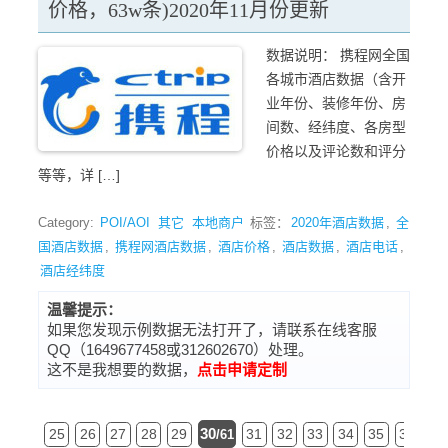
价格，63w条)2020年11月份更新
数据说明： 携程网全国
各城市酒店数据（含开
业年份、装修年份、房
间数、经纬度、各房型
价格以及评论数和评分
等等，详 […]
Category:
POI/AOI
其它
本地商户
标签：
2020年酒店数据
,
全
国酒店数据
,
携程网酒店数据
,
酒店价格
,
酒店数据
,
酒店电话
,
酒店经纬度
温馨提示：
如果您发现示例数据无法打开了，请联系在线客服
QQ（1649677458或312602670）处理。
这不是我想要的数据，
点击申请定制
30
3
24
25
26
27
28
29
31
32
33
34
35
36
37
/61