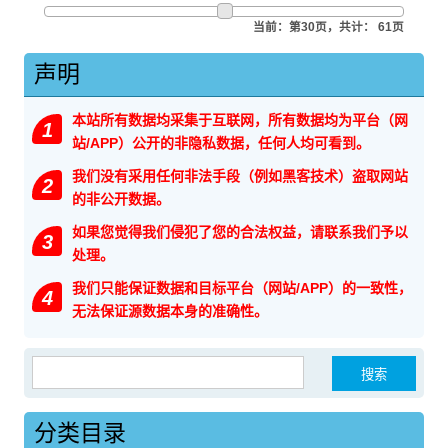
当前：第30页，共计： 61页
声明
本站所有数据均采集于互联网，所有数据均为平台（网
1
站/APP）公开的非隐私数据，任何人均可看到。
我们没有采用任何非法手段（例如黑客技术）盗取网站
2
的非公开数据。
如果您觉得我们侵犯了您的合法权益，请联系我们予以
3
处理。
我们只能保证数据和目标平台（网站/APP）的一致性，
4
无法保证源数据本身的准确性。
搜索：
分类目录