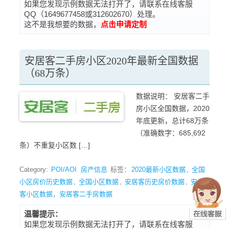
如果您发现示例数据无法打开了，请联系在线客服
QQ（1649677458或312602670）处理。
这不是我想要的数据，
点击申请定制
安居客二手房小区2020年最新全国数据
（68万条）
数据说明： 安居客二手
房小区全国数据，2020
年底更新，总计68万条
（准确数字：685,692
条）不重复小区数 […]
Category:
POI/AOI
房产信息
标签：
2020最新小区数据
,
全国
小区房价历史数据
,
全国小区数据
,
安居客历史房价数据
,
安居
客小区数据，安居客二手房数据
温馨提示：
如果您发现示例数据无法打开了，请联系在线客服