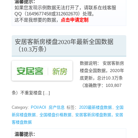
温馨提示：
如果您发现示例数据无法打开了，请联系在线客服
QQ（1649677458或312602670）处理。
这不是我想要的数据，
点击申请定制
安居客新房楼盘2020年最新全国数据
（10.3万条）
数据说明： 安居客新房
楼盘全国数据，2020年
底更新，总计10.3万条
（准确数字：103,807
条）不重复楼盘 […]
Category:
POI/AOI
房产信息
标签：
2020最新楼盘数据
,
全国
新房楼盘数据
,
全国楼盘价格数据
,
安居客新房楼盘数据，安居
客楼盘数据
温馨提示：