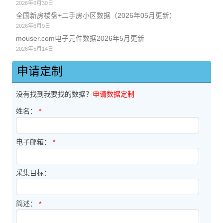
2026年6月30日
全国新房楼盘+二手房小区数据（2026年05月更新）
2026年6月9日
mouser.com电子元件数据2026年5月更新
2026年5月14日
申请定制
没有找到我要找的数据？
申请数据定制
姓名：
*
电子邮箱：
*
采集目标：
简述：
*