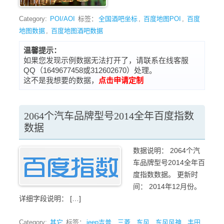
Category:
POI/AOI
标签：
全国酒吧坐标
,
百度地图POI
,
百度
地图数据
,
百度地图酒吧数据
温馨提示：
如果您发现示例数据无法打开了，请联系在线客服
QQ（1649677458或312602670）处理。
这不是我想要的数据，
点击申请定制
2064个汽车品牌型号2014全年百度指数
数据
数据说明： 2064个汽
车品牌型号2014全年百
度指数数据。 更新时
间： 2014年12月份。
详细字段说明： […]
Category:
其它
标签：
jeep吉普
,
三菱
,
东风
,
东风风神
,
丰田
,