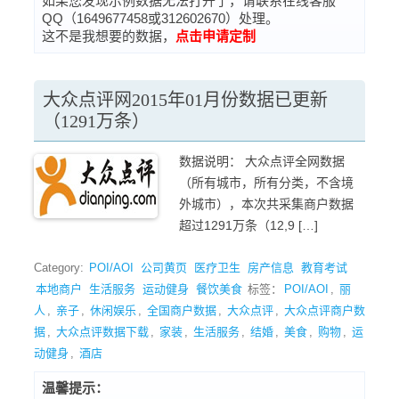
如果您发现示例数据无法打开了，请联系在线客服
QQ（1649677458或312602670）处理。
这不是我想要的数据，
点击申请定制
大众点评网2015年01月份数据已更新
（1291万条）
数据说明： 大众点评全网数据
（所有城市，所有分类，不含境
外城市），本次共采集商户数据
超过1291万条（12,9 […]
Category:
POI/AOI
公司黄页
医疗卫生
房产信息
教育考试
本地商户
生活服务
运动健身
餐饮美食
标签：
POI/AOI
,
丽
人
,
亲子
,
休闲娱乐
,
全国商户数据
,
大众点评
,
大众点评商户数
据
,
大众点评数据下载
,
家装
,
生活服务
,
结婚
,
美食
,
购物
,
运
动健身
,
酒店
温馨提示：