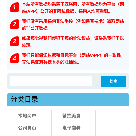
本站所有数据均采集于互联网，所有数据均为平台（网
1
站/APP）公开的非隐私数据，任何人均可看到。
我们没有采用任何非法手段（例如黑客技术）盗取网站
2
的非公开数据。
如果您觉得我们侵犯了您的合法权益，请联系我们予以
3
处理。
我们只能保证数据和目标平台（网站/APP）的一致性，
4
无法保证源数据本身的准确性。
搜索：
分类目录
本地商户
餐饮美食
公司黄页
电子商务