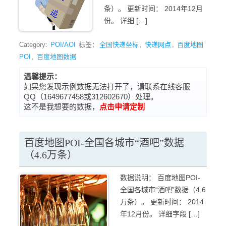
条）。 更新时间： 2014年12月
份。 详细 […]
Category:
POI/AOI
标签：
全国快递坐标
,
快递网点
,
百度地图
POI
,
百度地图数据
温馨提示：
如果您发现示例数据无法打开了，请联系在线客服
QQ（1649677458或312602670）处理。
这不是我想要的数据，
点击申请定制
百度地图POI-全国各城市“酒吧”数据
（4.6万条）
数据说明： 百度地图POI-
全国各城市“酒吧”数据（4.6
万条）。 更新时间： 2014
年12月份。 详细字段 […]