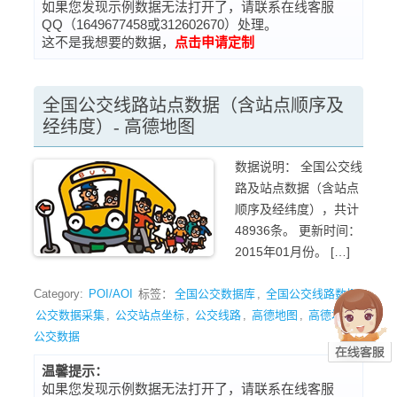
如果您发现示例数据无法打开了，请联系在线客服
QQ（1649677458或312602670）处理。
这不是我想要的数据，
点击申请定制
全国公交线路站点数据（含站点顺序及
经纬度）- 高德地图
数据说明： 全国公交线
路及站点数据（含站点
顺序及经纬度），共计
48936条。 更新时间：
2015年01月份。 […]
Category:
POI/AOI
标签：
全国公交数据库
,
全国公交线路数据
,
公交数据采集
,
公交站点坐标
,
公交线路
,
高德地图
,
高德地图
公交数据
温馨提示：
如果您发现示例数据无法打开了，请联系在线客服