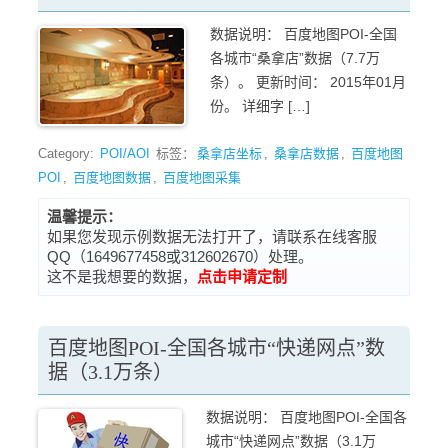
数据说明： 百度地图POI-全国
各城市“桑拿店”数据（7.7万
条）。 更新时间： 2015年01月
份。 详细字 […]
Category:
POI/AOI
标签：
桑拿店坐标
,
桑拿店数据
,
百度地图
POI
,
百度地图数据
,
百度地图采集
温馨提示：
如果您发现示例数据无法打开了，请联系在线客服
QQ（1649677458或312602670）处理。
这不是我想要的数据，
点击申请定制
百度地图POI-全国各城市“快递网点”数
据（3.1万条）
数据说明： 百度地图POI-全国各
城市“快递网点”数据（3.1万