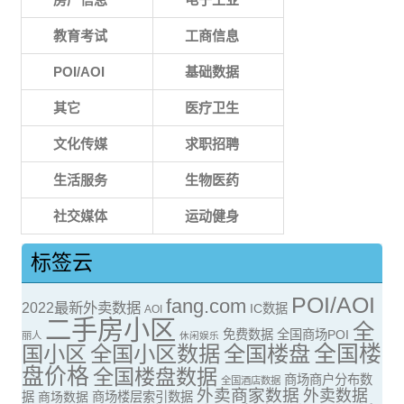
教育考试
工商信息
POI/AOI
基础数据
其它
医疗卫生
文化传媒
求职招聘
生活服务
生物医药
社交媒体
运动健身
标签云
POI/AOI
fang.com
2022最新外卖数据
IC数据
AOI
二手房小区
全
免费数据
全国商场POI
丽人
休闲娱乐
全国楼
国小区
全国小区数据
全国楼盘
盘价格
全国楼盘数据
商场商户分布数
全国酒店数据
外卖商家数据
外卖数据
据
商场数据
商场楼层索引数据