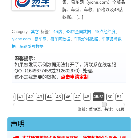
集，易车网（yiche.com）全部品
牌、车型、车款、价格以及4S店
数据。 […]
Category:
其它
标签：
4S店
,
4S店全国数据
,
4S点经纬度
,
yiche.com
,
易车网
,
易车网数据
,
车款价格数据
,
车辆品牌数
据
,
车辆型号数据
温馨提示：
如果您发现示例数据无法打开了，请联系在线客服
QQ（1649677458或312602670）处理。
这不是我想要的数据，
点击申请定制
49
39
40
41
42
43
44
45
46
47
48
50
51
52
/61
当前：第49页，共计： 61页
声明