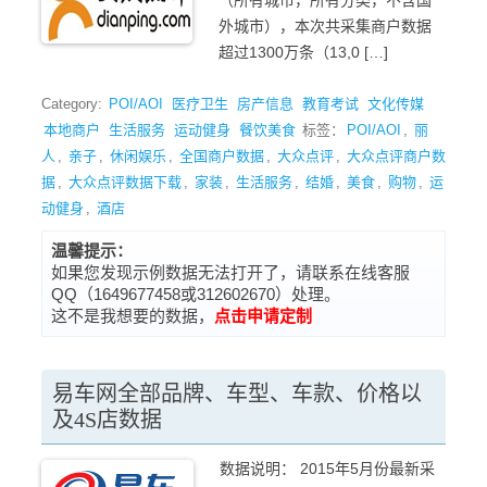
（所有城市，所有分类，不含国
外城市），本次共采集商户数据
超过1300万条（13,0 […]
Category:
POI/AOI
医疗卫生
房产信息
教育考试
文化传媒
本地商户
生活服务
运动健身
餐饮美食
标签：
POI/AOI
,
丽
人
,
亲子
,
休闲娱乐
,
全国商户数据
,
大众点评
,
大众点评商户数
据
,
大众点评数据下载
,
家装
,
生活服务
,
结婚
,
美食
,
购物
,
运
动健身
,
酒店
温馨提示：
如果您发现示例数据无法打开了，请联系在线客服
QQ（1649677458或312602670）处理。
这不是我想要的数据，
点击申请定制
易车网全部品牌、车型、车款、价格以
及4S店数据
数据说明： 2015年5月份最新采