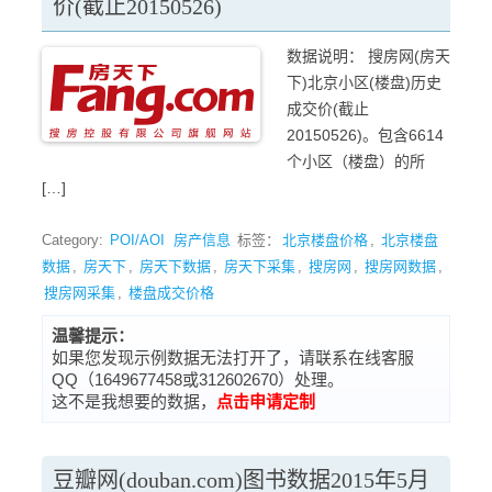
价(截止20150526)
数据说明： 搜房网(房天
下)北京小区(楼盘)历史
成交价(截止
20150526)。包含6614
个小区（楼盘）的所
[…]
Category:
POI/AOI
房产信息
标签：
北京楼盘价格
,
北京楼盘
数据
,
房天下
,
房天下数据
,
房天下采集
,
搜房网
,
搜房网数据
,
搜房网采集
,
楼盘成交价格
温馨提示：
如果您发现示例数据无法打开了，请联系在线客服
QQ（1649677458或312602670）处理。
这不是我想要的数据，
点击申请定制
豆瓣网(douban.com)图书数据2015年5月