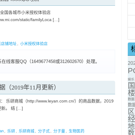
 全国各城市小米授权体验店
w.mi.com/static/familyLoca […]
米店铺地址
,
小米授权体验店
服QQ（1649677458或312602670）处理。
2
P
娱乐
品数据（2019年11月更新）
数据
 乐研商城（http://www.leyan.com.cn/）的商品数据，2019
数
新。 结 […]
区
地
an
,
乐研
,
乐研商城
,
分子式
,
分子量
,
生物医药
数