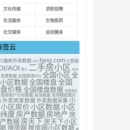
文化传媒
求职招聘
生活服务
生物医药
社交媒体
运动健身
标签云
fang.com
022最新外卖数据
IC数据
AOI
二手房小区
OI/AOI
丽人
休闲
全国小区
全
免费数据
全国商场POI
全国
国小区数据
全国楼盘
楼盘价格
全国楼盘数据
全国酒店
商场商户分布数据
商场数据
商场楼层索引
小
外卖商家数据
外卖数据采集
据
小区房价
小区数据
小区
经纬度
房产数据
房地产
房
房天下
产数据
房天下小区
据
搜房网
搜房网小区数据
携