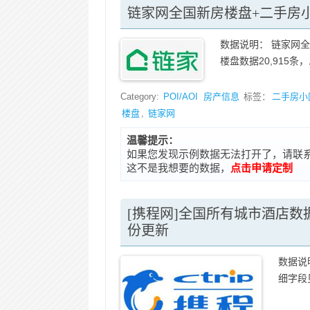
链家网全国新房楼盘+二手房小
数据说明： 链家网
楼盘数据20,915条，
Category:
POI/AOI
房产信息
标签：
二手房小
楼盘
,
链家网
温馨提示：
如果您发现示例数据无法打开了，请联系在线客
这不是我想要的数据，
点击申请定制
[携程网]全国所有城市酒店数据(
份更新
数据说
细字段见