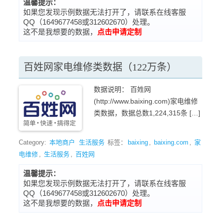
温馨提示：
如果您发现示例数据无法打开了，请联系在线客服
QQ（1649677458或312602670）处理。
这不是我想要的数据，
点击申请定制
百姓网家电维修类数据（122万条）
数据说明： 百姓网
(http://www.baixing.com)家电维修
类数据，数据总数1,224,315条 […]
Category:
本地商户
生活服务
标签：
baixing
,
baixing.com
,
家
电维修
,
生活服务
,
百姓网
温馨提示：
如果您发现示例数据无法打开了，请联系在线客服
QQ（1649677458或312602670）处理。
这不是我想要的数据，
点击申请定制