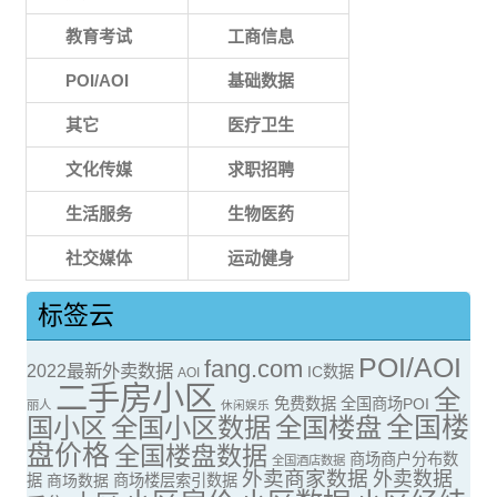
教育考试
工商信息
POI/AOI
基础数据
其它
医疗卫生
文化传媒
求职招聘
生活服务
生物医药
社交媒体
运动健身
标签云
POI/AOI
fang.com
2022最新外卖数据
IC数据
AOI
二手房小区
全
免费数据
全国商场POI
丽人
休闲娱乐
全国楼
国小区
全国小区数据
全国楼盘
盘价格
全国楼盘数据
商场商户分布数
全国酒店数据
外卖商家数据
外卖数据
据
商场数据
商场楼层索引数据