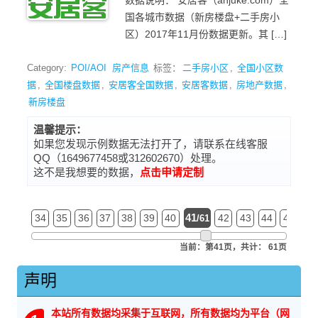
数据说明： 安居客（anjuke.com）全
国各城市数据（新房楼盘+二手房小
区）2017年11月份数据更新。其 […]
Category:
POI/AOI
房产信息
标签：
二手房小区
,
全国小区数
据
,
全国楼盘数据
,
安居客全国数据
,
安居客数据
,
房地产数据
,
新房楼盘
温馨提示：
如果您发现示例数据无法打开了，请联系在线客服
QQ（1649677458或312602670）处理。
这不是我想要的数据，
点击申请定制
41
2
33
34
35
36
37
38
39
40
42
43
44
45
46
/61
当前：第41页，共计： 61页
声明
本站所有数据均采集于互联网，所有数据均为平台（网