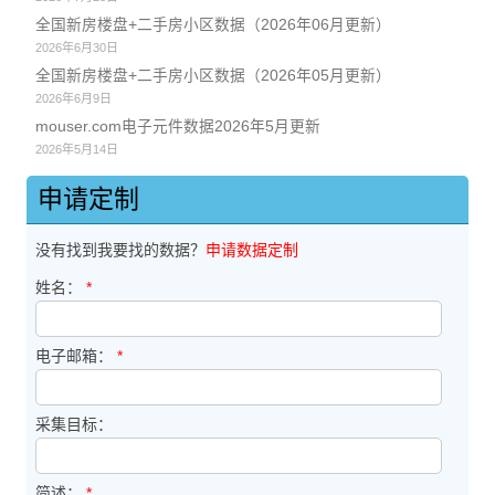
全国新房楼盘+二手房小区数据（2026年06月更新）
2026年6月30日
全国新房楼盘+二手房小区数据（2026年05月更新）
2026年6月9日
mouser.com电子元件数据2026年5月更新
2026年5月14日
申请定制
没有找到我要找的数据？
申请数据定制
姓名：
*
电子邮箱：
*
采集目标：
简述：
*