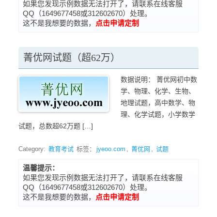
如果您发现示例数据无法打开了，请联系在线客服
QQ（1649677458或312602670）处理。
这不是我想要的数据，
点击申请定制
菁优网试题（超62万）
数据说明： 菁优网初中数
学、物理、化学、生物、
地理试题，高中数学、物
理、化学试题，小学数学
试题，总数超62万题 […]
Category:
教育考试
标签：
jyeoo.com
,
菁优网
,
试题
温馨提示：
如果您发现示例数据无法打开了，请联系在线客服
QQ（1649677458或312602670）处理。
这不是我想要的数据，
点击申请定制