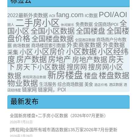
标签云
POI/AOI
fang.com
2022最新外卖数据
IC数据
AOI
二手房小区
全
免费数据
全国商场POI
丽人
休闲娱乐
全国楼
国小区
全国小区数据
全国楼盘
盘价格
全国楼盘数据
商场商户分布数
全国酒店数据
外卖商家数据
外卖数据
据
商场数据
商场楼层索引数据
小区房价
小区数据
小区经纬
小区
采集
度
房产数据
房地产
房天
房地产数据
下
房天下小区数据
搜房网
搜房网小区
新房楼盘
楼盘数据
数据
楼盘
携程网酒店数据
物业数据
生活服务
综合商场数据
美食
酒店价格
酒店数据
酒
链家网
链家网，POI
店经纬度
最新发布
全国新房楼盘+二手房小区数据（2026年07月更新）
2026年7月31日
[携程网]全国所有城市酒店数据135万家2026年7月份更新
2026年7月28日