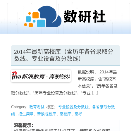
Skip to content
2014年最新高校库（含历年各省录取分
数线、专业设置及分数线）
数据说明： 2014年最
新高校库，含“高校基
本信息”，“历年各省录
取分数线”，“历年专业设置及分数线”，“专业 […]
Category:
教育考试
标签：
专业设置及分数线
,
各省录取分数
线
,
招生简章
,
新浪院校库
,
高校库
,
高考
温馨提示：