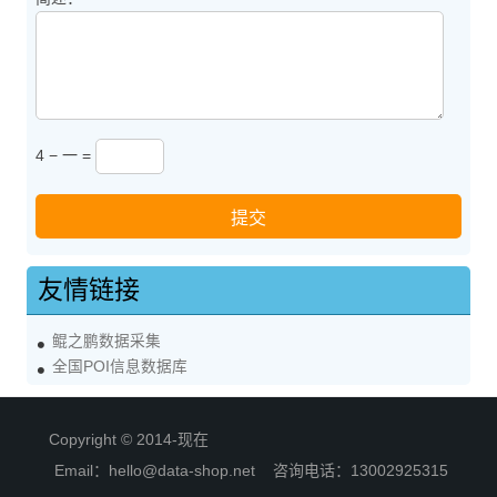
4 − 一 =
友情链接
鲲之鹏数据采集
全国POI信息数据库
Copyright © 2014-现在
Email：hello@data-shop.net 咨询电话：13002925315