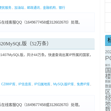
便民服务
,
加油站
,
邮政通讯
,
金融机构
,
银行
服QQ（1649677458或312602670）处理。
20420MySQL版（52万条）
2
01407MySQL版，共计44万条。快速查询出某IP所属的国家，
P
娱乐
数据
,
CZ88IP库
,
IP信息库
,
IP归属地库
,
MySQL版IP库
,
免费IP库
,
数
区
地
服QQ（1649677458或312602670）处理。
数