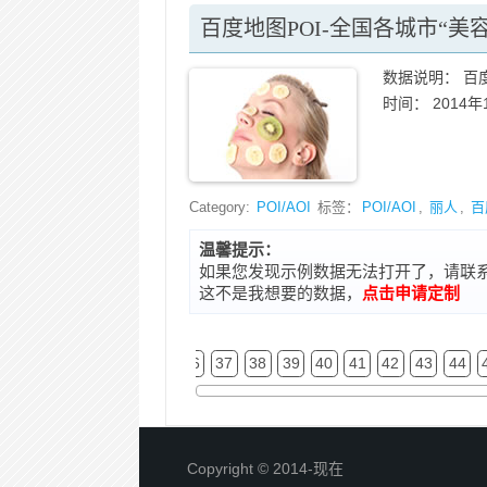
百度地图POI-全国各城市“美
数据说明： 百度
时间： 2014年
Category:
POI/AOI
标签：
POI/AOI
,
丽人
,
百
温馨提示：
如果您发现示例数据无法打开了，请联系在线客
这不是我想要的数据，
点击申请定制
0
31
32
33
34
35
36
37
38
39
40
41
42
43
44
Copyright © 2014-现在