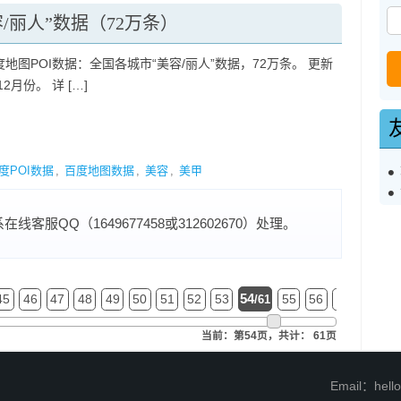
容/丽人”数据（72万条）
地图POI数据：全国各城市“美容/丽人”数据，72万条。 更新
12月份。 详 […]
度POI数据
,
百度地图数据
,
美容
,
美甲
服QQ（1649677458或312602670）处理。
54
45
46
47
48
49
50
51
52
53
55
56
57
58
5
/61
当前：第54页，共计： 61页
Email：hel