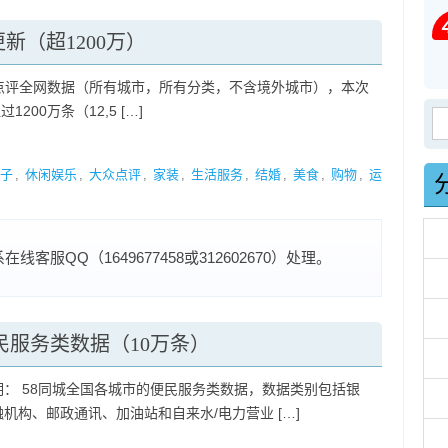
新（超1200万）
点评全网数据（所有城市，所有分类，不含境外城市），本次
200万条（12,5 […]
搜
子
,
休闲娱乐
,
大众点评
,
家装
,
生活服务
,
结婚
,
美食
,
购物
,
运
服QQ（1649677458或312602670）处理。
民服务类数据（10万条）
明： 58同城全国各城市的便民服务类数据，数据类别包括银
机构、邮政通讯、加油站和自来水/电力营业 […]