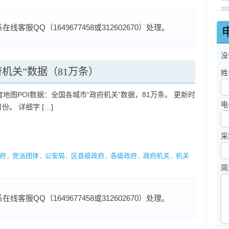
20
服QQ（1649677458或312602670）处理。
没
府机关”数据（81万条）
姓
度地图POI数据：全国各城市“政府机关”数据，81万条。 更新时
电
月份。 详细字 […]
采
府
,
党派团体
,
公安局
,
区县级政府
,
各级政府
,
政府机关
,
机关
简
服QQ（1649677458或312602670）处理。