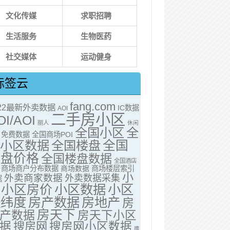
文化传媒
求职招聘
生活服务
生物医药
社交媒体
运动健身
标签云
fang.com
022最新外卖数据
IC数据
AOI
二手房小区
OI/AOI
丽人
休闲
全国小区
全
免费数据
全国商场POI
全国
国小区数据
全国楼盘
楼盘价格
全国楼盘数据
全国酒店
商场商户分布数据
商场数据
商场楼层索引
小
外卖商家数据
外卖数据采集
据
小区房价
小区数据
小区
经纬度
房产数据
房地产
房
房天下
产数据
房天下小区
据
搜房网
搜房网小区数据
携