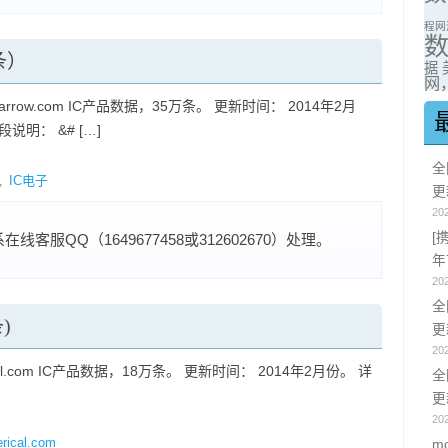
程网
万条）
据
网，
rrow.com IC产品数据，35万条。 更新时间： 2014年2月
说明： &# […]
全
,
IC电子
更
20
[
服QQ（1649677458或312602670）处理。
年
20
全
)
更
20
al.com IC产品数据，18万条。 更新时间： 2014年2月份。 详
全
更
20
erical.com
m