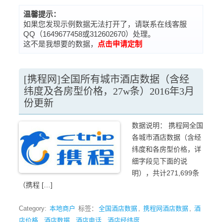
温馨提示：
如果您发现示例数据无法打开了，请联系在线客服
QQ（1649677458或312602670）处理。
这不是我想要的数据，
点击申请定制
[携程网]全国所有城市酒店数据（含经
纬度及各房型价格，27w条）2016年3月
份更新
数据说明： 携程网全国
各城市酒店数据（含经
纬度和各房型价格，详
细字段见下面的说
明），共计271,699条
（携程 […]
Category:
本地商户
标签：
全国酒店数据
,
携程网酒店数据
,
酒
店价格
,
酒店数据
,
酒店电话
,
酒店经纬度