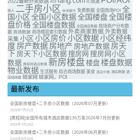
POI/AOI
fang.com
2022最新外卖数据
IC数据
AOI
二手房小区
全
免费数据
全国商场POI
丽人
休闲娱乐
全国楼
国小区
全国小区数据
全国楼盘
盘价格
全国楼盘数据
商场商户分布数
全国酒店数据
外卖商家数据
外卖数据
据
商场数据
商场楼层索引数据
小区房价
小区数据
小区经纬
小区
采集
度
房产数据
房地产
房天
房地产数据
下
房天下小区数据
搜房网
搜房网小区
新房楼盘
楼盘数据
数据
楼盘
携程网酒店数据
物业数据
生活服务
综合商场数据
美食
酒店价格
酒店数据
酒
链家网
链家网，POI
店经纬度
最新发布
全国新房楼盘+二手房小区数据（2026年07月更新）
2026年7月31日
[携程网]全国所有城市酒店数据135万家2026年7月份更新
2026年7月28日
全国新房楼盘+二手房小区数据（2026年06月更新）
2026年6月30日