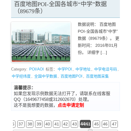
百度地图POI-全国各城市“中学”数据
（89679条）
数据说明： 百度地图
POI-全国各城市“中学”
数据（89679条）。 更
新时间： 2016年01月
份。 详细字 […]
Category:
POI/AOI
标签：
中学POI
,
中学地址
,
中学电话号码
,
中学经纬度
,
全国中学数据
,
百度地图POI
,
百度地图采集
温馨提示：
如果您发现示例数据无法打开了，请联系在线客服
QQ（1649677458或312602670）处理。
这不是我想要的数据，
点击申请定制
44
35
36
37
38
39
40
41
42
43
45
46
47
48
/61