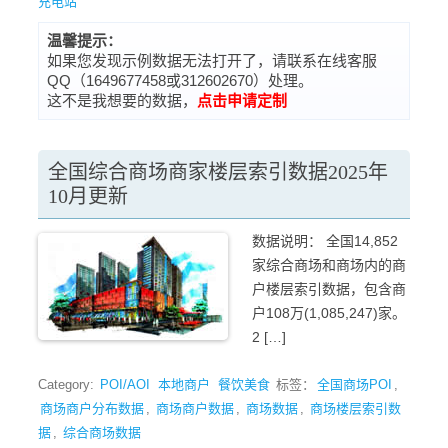
充电站
温馨提示：
如果您发现示例数据无法打开了，请联系在线客服
QQ（1649677458或312602670）处理。
这不是我想要的数据，
点击申请定制
全国综合商场商家楼层索引数据2025年
10月更新
数据说明： 全国14,852
家综合商场和商场内的商
户楼层索引数据，包含商
户108万(1,085,247)家。
2 […]
Category:
POI/AOI
本地商户
餐饮美食
标签：
全国商场POI
,
商场商户分布数据
,
商场商户数据
,
商场数据
,
商场楼层索引数
据
,
综合商场数据