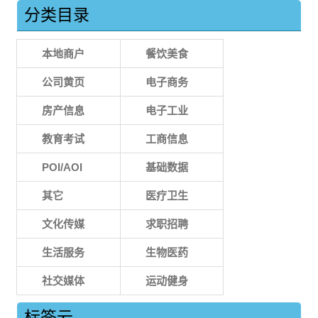
分类目录
本地商户
餐饮美食
公司黄页
电子商务
房产信息
电子工业
教育考试
工商信息
POI/AOI
基础数据
其它
医疗卫生
文化传媒
求职招聘
生活服务
生物医药
社交媒体
运动健身
标签云