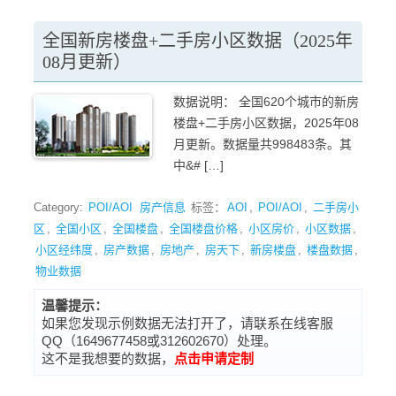
全国新房楼盘+二手房小区数据（2025年
08月更新）
数据说明： 全国620个城市的新房
楼盘+二手房小区数据，2025年08
月更新。数据量共998483条。其
中&# […]
Category:
POI/AOI
房产信息
标签：
AOI
,
POI/AOI
,
二手房小
区
,
全国小区
,
全国楼盘
,
全国楼盘价格
,
小区房价
,
小区数据
,
小区经纬度
,
房产数据
,
房地产
,
房天下
,
新房楼盘
,
楼盘数据
,
物业数据
温馨提示：
如果您发现示例数据无法打开了，请联系在线客服
QQ（1649677458或312602670）处理。
这不是我想要的数据，
点击申请定制