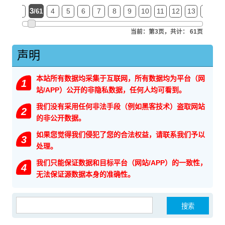
3
1
2
4
5
6
7
8
9
10
11
12
13
14
1
/61
当前：第3页，共计： 61页
声明
本站所有数据均采集于互联网，所有数据均为平台（网
1
站/APP）公开的非隐私数据，任何人均可看到。
我们没有采用任何非法手段（例如黑客技术）盗取网站
2
的非公开数据。
如果您觉得我们侵犯了您的合法权益，请联系我们予以
3
处理。
我们只能保证数据和目标平台（网站/APP）的一致性，
4
无法保证源数据本身的准确性。
搜索：