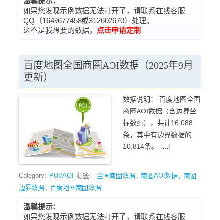
温馨提示：
如果您发现示例数据无法打开了，请联系在线客服
QQ（1649677458或312602670）处理。
这不是我想要的数据，
点击申请定制
百度地图全国商圈AOI数据（2025年9月
更新）
数据说明： 百度地图全国
商圈AOI数据（含边界坐
标数组），共计16,088
条，其中有边界数据的
10,814条。 […]
Category:
POI/AOI
标签：
全国商圈数据
,
商圈AOI数据
,
商圈
边界数据
,
百度地图商圈数据
温馨提示：
如果您发现示例数据无法打开了，请联系在线客服