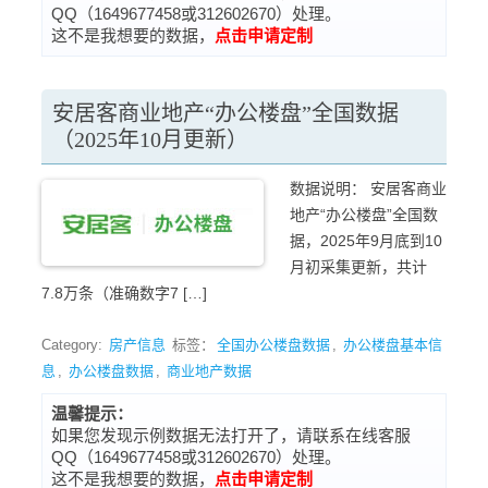
QQ（1649677458或312602670）处理。
这不是我想要的数据，
点击申请定制
安居客商业地产“办公楼盘”全国数据
（2025年10月更新）
数据说明： 安居客商业
地产“办公楼盘”全国数
据，2025年9月底到10
月初采集更新，共计
7.8万条（准确数字7 […]
Category:
房产信息
标签：
全国办公楼盘数据
,
办公楼盘基本信
息
,
办公楼盘数据
,
商业地产数据
温馨提示：
如果您发现示例数据无法打开了，请联系在线客服
QQ（1649677458或312602670）处理。
这不是我想要的数据，
点击申请定制