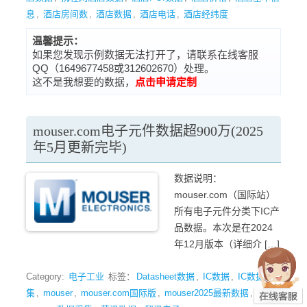
息
,
酒店房间数
,
酒店数据
,
酒店电话
,
酒店经纬度
温馨提示：
如果您发现示例数据无法打开了，请联系在线客服
QQ（1649677458或312602670）处理。
这不是我想要的数据，
点击申请定制
mouser.com电子元件数据超900万(2025
年5月更新完毕)
数据说明：
mouser.com（国际站）
所有电子元件分类下IC产
品数据。本次是在2024
年12月版本（详细介 […]
Category:
电子工业
标签：
Datasheet数据
,
IC数据
,
IC数据采
集
,
mouser
,
mouser.com国际版
,
mouser2025最新数据
,