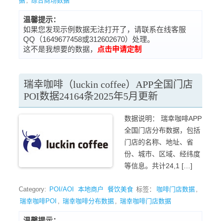
据
,
综合商场数据
温馨提示：
如果您发现示例数据无法打开了，请联系在线客服
QQ（1649677458或312602670）处理。
这不是我想要的数据，
点击申请定制
瑞幸咖啡（luckin coffee）APP全国门店
POI数据24164条2025年5月更新
数据说明： 瑞幸咖啡APP
全国门店分布数据，包括
门店的名称、地址、省
份、城市、区域、经纬度
等信息。共计24,1 […]
Category:
POI/AOI
本地商户
餐饮美食
标签：
咖啡门店数据
,
瑞幸咖啡POI
,
瑞幸咖啡分布数据
,
瑞幸咖啡门店数据
温馨提示：