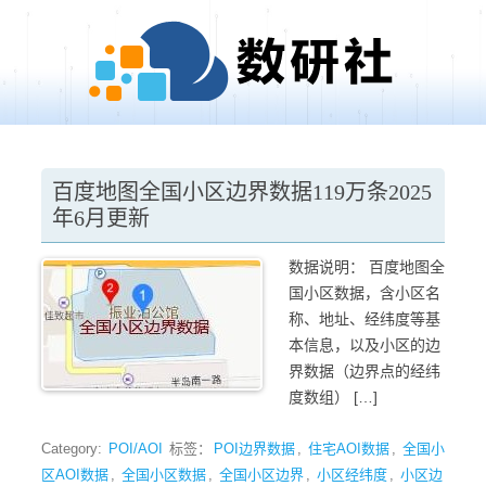
Skip to content
百度地图全国小区边界数据119万条2025
年6月更新
数据说明： 百度地图全
国小区数据，含小区名
称、地址、经纬度等基
本信息，以及小区的边
界数据（边界点的经纬
度数组） […]
Category:
POI/AOI
标签：
POI边界数据
,
住宅AOI数据
,
全国小
区AOI数据
,
全国小区数据
,
全国小区边界
,
小区经纬度
,
小区边