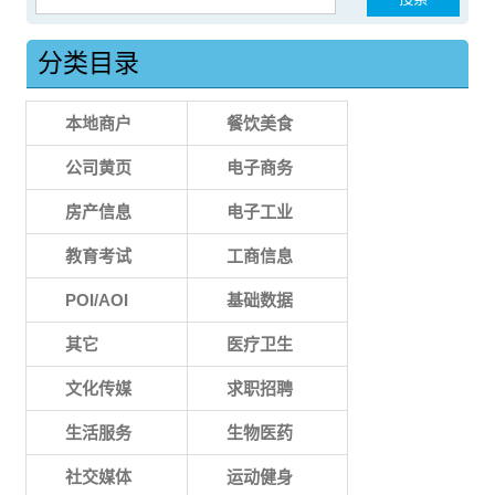
分类目录
本地商户
餐饮美食
公司黄页
电子商务
房产信息
电子工业
教育考试
工商信息
POI/AOI
基础数据
其它
医疗卫生
文化传媒
求职招聘
生活服务
生物医药
社交媒体
运动健身