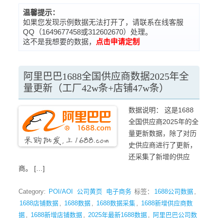
温馨提示：
如果您发现示例数据无法打开了，请联系在线客服
QQ（1649677458或312602670）处理。
这不是我想要的数据，
点击申请定制
阿里巴巴1688全国供应商数据2025年全
量更新（工厂42w条+店铺47w条）
数据说明： 这是1688
全国供应商2025年的全
量更新数据，除了对历
史供应商进行了更新，
还采集了新增的供应
商。 […]
Category:
POI/AOI
公司黄页
电子商务
标签：
1688公司数据
,
1688店铺数据
,
1688数据
,
1688数据采集
,
1688新增供应商数
据
,
1688新增店铺数据
,
2025年最新1688数据
,
阿里巴巴公司数